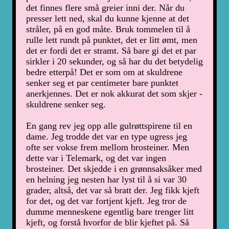
det finnes flere små greier inni der. Når du
presser lett ned, skal du kunne kjenne at det
stråler, på en god måte. Bruk tommelen til å
rulle lett rundt på punktet, det er litt ømt, men
det er fordi det er stramt. Så bare gi det et par
sirkler i 20 sekunder, og så har du det betydelig
bedre etterpå! Det er som om at skuldrene
senker seg et par centimeter bare punktet
anerkjennes. Det er nok akkurat det som skjer -
skuldrene senker seg.
En gang rev jeg opp alle gulrøttspirene til en
dame. Jeg trodde det var en type ugress jeg
ofte ser vokse frem mellom brosteiner. Men
dette var i Telemark, og det var ingen
brosteiner. Det skjedde i en grønnsaksåker med
en helning jeg nesten har lyst til å si var 30
grader, altså, det var så bratt der. Jeg fikk kjeft
for det, og det var fortjent kjeft. Jeg tror de
dumme menneskene egentlig bare trenger litt
kjeft, og forstå hvorfor de blir kjeftet på. Så