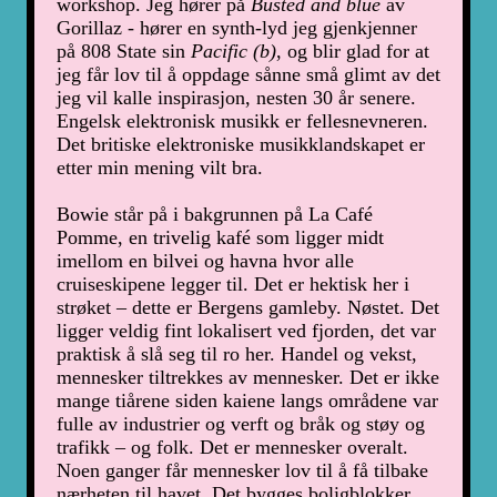
workshop. Jeg hører på
Busted and blue
av
Gorillaz - hører en synth-lyd jeg gjenkjenner
på 808 State sin
Pacific (b)
, og blir glad for at
jeg får lov til å oppdage sånne små glimt av det
jeg vil kalle inspirasjon, nesten 30 år senere.
Engelsk elektronisk musikk er fellesnevneren.
Det britiske elektroniske musikklandskapet er
etter min mening vilt bra.
Bowie står på i bakgrunnen på La Café
Pomme, en trivelig kafé som ligger midt
imellom en bilvei og havna hvor alle
cruiseskipene legger til. Det er hektisk her i
strøket – dette er Bergens gamleby. Nøstet. Det
ligger veldig fint lokalisert ved fjorden, det var
praktisk å slå seg til ro her. Handel og vekst,
mennesker tiltrekkes av mennesker. Det er ikke
mange tiårene siden kaiene langs områdene var
fulle av industrier og verft og bråk og støy og
trafikk – og folk. Det er mennesker overalt.
Noen ganger får mennesker lov til å få tilbake
nærheten til havet. Det bygges boligblokker