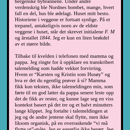
bergenske bybrannene. Under andre
verdenskrig ble Nordnes bombet, mange, hvert
fall en del, hus ble ødelagt. Huset mitt besto.
Historiene i veggene er fortsatt synlige. På et
trepanel, antakeligvis noen av de eldste
veggene i huset, står det skrevet initialene
F. M
og årstallet
1844
. Jeg er kun en liten brøkdel
av et større bilde.
Tilbake til kvelden i telefonen med mamma og
pappa. Jeg ringte for å oppklare en transkribert
talemelding som hadde vekket forvirring.
Hvem er “Karsten og Kristin som Husøy” og
hva er det du egentlig prøver å si? Mamma
fikk kun teksten, ikke talemeldingen min, som
førte til en god latter da pappa senere leste opp
det de fikk av rester, og kunne lage seg en viss
kontekst basert på det tre og et halvt minutters
lange klippet. Jeg fortalte i talemeldingen at
jeg og de andre jentene skal flytte, men ikke
liksom organisk, på en overraskende “vi må
flytte ut”-måte. Jeg er egentlig ikke berørt. Jeg