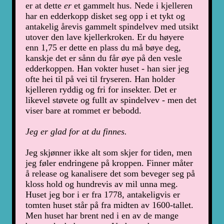
er at dette
er
et gammelt hus. Nede i kjelleren
har en edderkopp disket seg opp i et tykt og
antakelig årevis gammelt spindelvev med utsikt
utover den lave kjellerkroken. Er du høyere
enn 1,75 er dette en plass du må bøye deg,
kanskje det er sånn du får øye på den vesle
edderkoppen. Han vokter huset - han sier jeg
ofte hei til på vei til fryseren. Han holder
kjelleren ryddig og fri for insekter. Det er
likevel støvete og fullt av spindelvev - men det
viser bare at rommet er bebodd.
Jeg er glad for at du finnes.
Jeg skjønner ikke alt som skjer for tiden, men
jeg føler endringene på kroppen. Finner måter
å release og kanalisere det som beveger seg på
kloss hold og hundrevis av mil unna meg.
Huset jeg bor i er fra 1778, antakeligvis er
tomten huset står på fra midten av 1600-tallet.
Men huset har brent ned i en av de mange