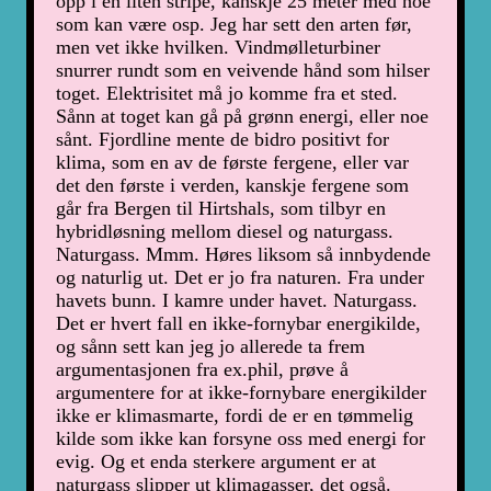
opp i en liten stripe, kanskje 25 meter med noe
som kan være osp. Jeg har sett den arten før,
men vet ikke hvilken. Vindmølleturbiner
snurrer rundt som en veivende hånd som hilser
toget. Elektrisitet må jo komme fra et sted.
Sånn at toget kan gå på grønn energi, eller noe
sånt. Fjordline mente de bidro positivt for
klima, som en av de første fergene, eller var
det den første i verden, kanskje fergene som
går fra Bergen til Hirtshals, som tilbyr en
hybridløsning mellom diesel og naturgass.
Naturgass. Mmm. Høres liksom så innbydende
og naturlig ut. Det er jo fra naturen. Fra under
havets bunn. I kamre under havet. Naturgass.
Det er hvert fall en ikke-fornybar energikilde,
og sånn sett kan jeg jo allerede ta frem
argumentasjonen fra ex.phil, prøve å
argumentere for at ikke-fornybare energikilder
ikke er klimasmarte, fordi de er en tømmelig
kilde som ikke kan forsyne oss med energi for
evig. Og et enda sterkere argument er at
naturgass slipper ut klimagasser, det også.