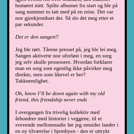
humøret mitt. Spilte albumet fra start og ble på
sang nummer to tatt med på en reise. Det var
noe gjenkjennbart der. Så slo det meg etter et
par sekunder.
Det er den sangen!!
Jeg ble rørt. Tårene presset på, jeg ble lei meg.
Sangen aktiverte noe uforløst i meg, en sorg
jeg selv skulle prosessere. Hvordan forklarer
man en sorg som egentlig ikke påvirker meg
direkte, men som likevel er her?
Takknemlighet.
Oh, know I’ll be down again with my old
friend, this friendship never ends
I overgangen fra trivelig kollektiv med
århundrer med historier i veggene, til et
svevende mellomstadie før jeg omsider lander i
en ny tilværelse i hjembyen - den er uttrykt