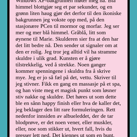
Windows XP-bakgrunnen møter meg nå. Blå
himmel blottgjør seg et par sekunder, og en
grønn liten haug gjør det derfor til den ikoniske
bakgrunnen jeg vokste opp med, på den
stasjonære PCen til mormor og morfar. Jeg ser
mer og mer blå himmel. Gråblå, litt som
øynene til Marie. Skulderen sier fra at den har
det litt bedre nå. Den sender ut signaler om at
den er rolig. Jeg tror jeg alltid vil ha stramme
skuldre i ulik grad. Kunsten er å gjøre
tilstrekkelig, ved å strekke. Noen ganger
kommer spenningene i skuldra fra å skrive
mye. Jeg er jo så fæl på det, vettu. Skriver til
jeg stivner. Fikk en gang en massasje på et spa,
og han viste meg et magisk punkt som løsner
stiv nakke og skuldre. Det høres ut som dette
ble en sånn happy finish eller hva de kaller det,
jeg beklager den litt rare formuleringen. Rett
nedenfor innsiden av albueleddet, der de tar
blodprøve, er det noen vener, eller muskler,
eller, noe som stikker ut, hvert fall, hvis du
presser lett ned. Det kjennes ut som en bunt,