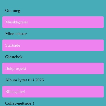
Om meg
Musikkgreier
Mine tekster
Startside
Gjestebok
Bokprosjekt
Album lyttet til i 2026
Bildegalleri
Collab-nettside!!