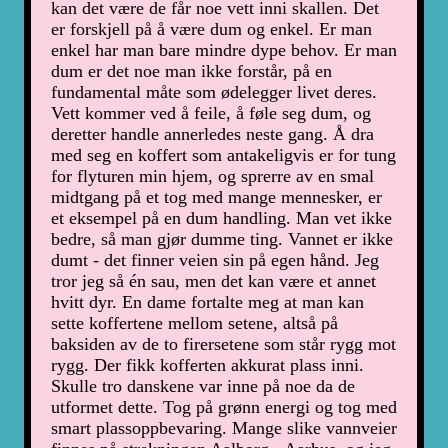
kan det være de får noe vett inni skallen. Det
er forskjell på å være dum og enkel. Er man
enkel har man bare mindre dype behov. Er man
dum er det noe man ikke forstår, på en
fundamental måte som ødelegger livet deres.
Vett kommer ved å feile, å føle seg dum, og
deretter handle annerledes neste gang. Å dra
med seg en koffert som antakeligvis er for tung
for flyturen min hjem, og sprerre av en smal
midtgang på et tog med mange mennesker, er
et eksempel på en dum handling. Man vet ikke
bedre, så man gjør dumme ting. Vannet er ikke
dumt - det finner veien sin på egen hånd. Jeg
tror jeg så én sau, men det kan være et annet
hvitt dyr. En dame fortalte meg at man kan
sette koffertene mellom setene, altså på
baksiden av de to firersetene som står rygg mot
rygg. Der fikk kofferten akkurat plass inni.
Skulle tro danskene var inne på noe da de
utformet dette. Tog på grønn energi og tog med
smart plassoppbevaring. Mange slike vannveier