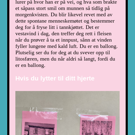
lurer på hvor han er på vei, og hva som brakte
et såpass stort smil om munnen så tidlig på
morgenkvisten. Du blir likevel revet med av
dette spontane menneskemøtet og bestemmer
deg for å fryse litt i tannkjøttet. Det er
vestavind i dag, den treffer deg rett i fleisen
når du prøver å ta et innpust, sånn at vinden
fyller lungene med kald luft. Du er en ballong.
Plutselig ser du for deg at du svever opp til
litosfæren, men du når aldri så langt, fordi du
er en ballong.
Hvis du lytter til ditt hjerte