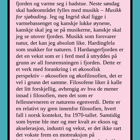
fjorden og varme seg i badstue. Neste søndag
skal badeområdet fylles med musikk –
Musikk
for sjøbading
. Jeg og Ingrid skal ligge i
varmebassenget og kanskje lukke øynene,
kanskje skal jeg se på musikerne, kanskje skal
jeg se utover fjorden. Musikk som forsvarer
natur, det kan jeg absolutt like. Hardingfela
som snakker for naturen. I Hardangerfjorden er
det en vekst som er i ferd med å utryddes på
grunn av all forurensningen i fjorden. Dette er
et verk med forankring i et økosofisk
perspektiv – økosofien og økofilosofien, det er
vel i grunn det samme. Filosofene liker å kalle
det litt forskjellig, avhengig av hva de mener
innad i filosofien, men det som er
fellesnevneren er naturens egenverdi. Dette er
en relativt ny gren innenfor filosofien, hvert
fall i norsk kontekst, fra 1970-tallet. Samtidig
som byene ble mer og mer kvalt av eksos og
akselerasjon, industri og vekst, er det ikke rart
det vokste frem en motreaksjon på