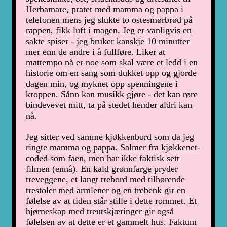
Herbamare, pratet med mamma og pappa i
telefonen mens jeg slukte to ostesmørbrød på
rappen, fikk luft i magen. Jeg er vanligvis en
sakte spiser - jeg bruker kanskje 10 minutter
mer enn de andre i å fullføre. Liker at
mattempo nå er noe som skal være et ledd i en
historie om en sang som dukket opp og gjorde
dagen min, og myknet opp spenningene i
kroppen. Sånn kan musikk gjøre - det kan røre
bindevevet mitt, ta på stedet hender aldri kan
nå.
Jeg sitter ved samme kjøkkenbord som da jeg
ringte mamma og pappa. Salmer fra kjøkkenet-
coded som faen, men har ikke faktisk sett
filmen (ennå). En kald grønnfarge pryder
treveggene, et langt trebord med tilhørende
trestoler med armlener og en trebenk gir en
følelse av at tiden står stille i dette rommet. Et
hjørneskap med treutskjæringer gir også
følelsen av at dette er et gammelt hus. Faktum