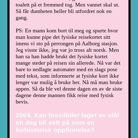
toalett på et fremmed tog. Men vannet skal ut.
Så får dumheten heller bli utfordret nok en
gang.
PS: En mann kom bort til meg og spurte hvor
man kunne pipe det fysiske reisekortet sitt
imens vi sto på perrongen på Aalborg stasjon.
Jeg visste ikke, jeg var jo tross alt norsk. Men
han sa han hadde brukt det fysiske kortet
mange steder på reisen sin allerede. Nå var det
bare to nedlagte automater med en slags pose
med tekst, som informerte at fysiske kort ikke
lenger var mulig å bruke her. Nå må man bruke
appen. Så da ble vel denne dagen en av de siste
dagene denne mannen fikk reise med fysisk
bevis.
2004. Kan fossilbiler laget av stål
en dag bli sett på som en
forhistorisk oppfinnelse?