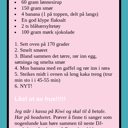
60 gram lønnesirup
150 gram smør
4 banana (1 på toppen, delt på langs)
En god klype flaksalt
2 ts blåbærsyltetøy
100 gram mørk sjokolade
1. Sett oven på 170 grader
2. Smelt smøret
3. Bland sammen det tørre, rør inn egg,
søtninga og smelta smør
4. Mos banana med en gaffel og rør inn i røra
5. Steikes midt i ovnen så leng kaka treng (trur
min sto i i 45-55 min)
6. NYT!
Låst ut av hus!!!!!
Jeg står i kassa på Kiwi og skal til å betale.
Har på headsetet.
Prøver å finne ti sanger som
nogenlunde kan høre sammen til neste DJ-