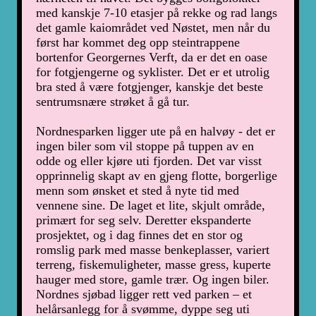
med kanskje 7-10 etasjer på rekke og rad langs
det gamle kaiområdet ved Nøstet, men når du
først har kommet deg opp steintrappene
bortenfor Georgernes Verft, da er det en oase
for fotgjengerne og syklister. Det er et utrolig
bra sted å være fotgjenger, kanskje det beste
sentrumsnære strøket å gå tur.
Nordnesparken ligger ute på en halvøy - det er
ingen biler som vil stoppe på tuppen av en
odde og eller kjøre uti fjorden. Det var visst
opprinnelig skapt av en gjeng flotte, borgerlige
menn som ønsket et sted å nyte tid med
vennene sine. De laget et lite, skjult område,
primært for seg selv. Deretter ekspanderte
prosjektet, og i dag finnes det en stor og
romslig park med masse benkeplasser, variert
terreng, fiskemuligheter, masse gress, kuperte
hauger med store, gamle trær. Og ingen biler.
Nordnes sjøbad ligger rett ved parken – et
helårsanlegg for å svømme, dyppe seg uti