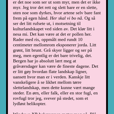
er det noe som ser ut som myr, men det er ikke
myr. Jeg tror det rett og slett bare er en slette,
uten noe som dyrkes, hvor artene selv bare fant
frem på egen hånd.
Her skal vi bo nå
. Og så
ser det litt rufsete ut, i motsetning til
kulturlandskapet ved siden av. Det klør litt i
nesa mi. Det kan være at det er pollen her.
Rader med ris, oppmålt med rundt 10
centimeter mellomrom eksponerer jorda. Litt
grønt, litt brunt. Grå skyer ligger og ser på
meg, men egentlig er det bare trivelig, det.
Bergen har jo absolutt lært meg at
gråværsdager kan være de fineste dagene. Det
er litt gøy hvordan flate landskap ligner,
uansett hvor man er i verden. Kanskje litt
vanskeligere å se likhet mellom tørre
slettelandskap, men dette kunne vært mange
steder. En ørn, eller falk, eller en stor fugl, en
rovfugl tror jeg, svever på stedet, som et
lydløst helikopter.