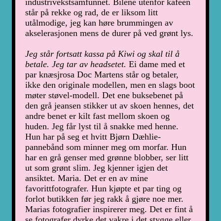
industrivekstsamfunnet. Bilene utenfor kaféen
står på rekke og rad, de er liksom litt
utålmodige, jeg kan høre brummingen av
akselerasjonen mens de durer på ved grønt lys.
Jeg står fortsatt kassa på Kiwi og skal til å
betale. Jeg tar av headsetet.
Ei dame med et
par knæsjrosa Doc Martens står og betaler,
ikke den originale modellen, men en slags boot
møter støvel-modell. Det ene buksebenet på
den grå jeansen stikker ut av skoen hennes, det
andre benet er kilt fast mellom skoen og
huden. Jeg får lyst til å snakke med henne.
Hun har på seg et hvitt Bjørn Dæhlie-
pannebånd som minner meg om morfar. Hun
har en grå genser med grønne blobber, ser litt
ut som grønt slim. Jeg kjenner igjen det
ansiktet. Maria. Det er en av mine
favorittfotografer. Hun kjøpte et par ting og
forlot butikken før jeg rakk å gjøre noe mer.
Marias fotografier inspirerer meg. Det er fint å
se fotografer dyrke det vakre i det stygge eller