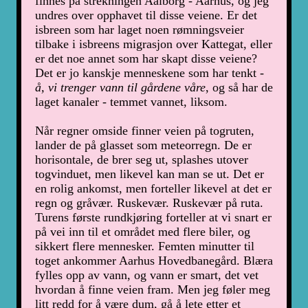
finnes på strekningen Aalborg - Aarhus, og jeg
undres over opphavet til disse veiene. Er det
isbreen som har laget noen rømningsveier
tilbake i isbreens migrasjon over Kattegat, eller
er det noe annet som har skapt disse veiene?
Det er jo kanskje menneskene som har tenkt -
å, vi trenger vann til gårdene våre
, og så har de
laget kanaler - temmet vannet, liksom.
Når regner omside finner veien på togruten,
lander de på glasset som meteorregn. De er
horisontale, de brer seg ut, splashes utover
togvinduet, men likevel kan man se ut. Det er
en rolig ankomst, men forteller likevel at det er
regn og gråvær. Ruskevær. Ruskevær på ruta.
Turens første rundkjøring forteller at vi snart er
på vei inn til et området med flere biler, og
sikkert flere mennesker. Femten minutter til
toget ankommer Aarhus Hovedbanegård. Blæra
fylles opp av vann, og vann er smart, det vet
hvordan å finne veien fram. Men jeg føler meg
litt redd for å være dum, gå å lete etter et