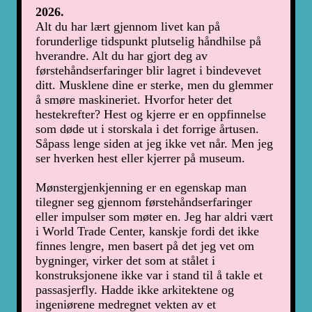
2026.
Alt du har lært gjennom livet kan på
forunderlige tidspunkt plutselig håndhilse på
hverandre. Alt du har gjort deg av
førstehåndserfaringer blir lagret i bindevevet
ditt. Musklene dine er sterke, men du glemmer
å smøre maskineriet. Hvorfor heter det
hestekrefter? Hest og kjerre er en oppfinnelse
som døde ut i storskala i det forrige årtusen.
Såpass lenge siden at jeg ikke vet når. Men jeg
ser hverken hest eller kjerrer på museum.
Mønstergjenkjenning er en egenskap man
tilegner seg gjennom førstehåndserfaringer
eller impulser som møter en. Jeg har aldri vært
i World Trade Center, kanskje fordi det ikke
finnes lengre, men basert på det jeg vet om
bygninger, virker det som at stålet i
konstruksjonene ikke var i stand til å takle et
passasjerfly. Hadde ikke arkitektene og
ingeniørene medregnet vekten av et