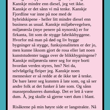
Kanskje mindre enn diesel, jeg vet ikke.
Kanskje er det sånn vi må tenke. Kanskje
Fjordline var inne på noe med de
hybridskipene - heller litt mindre diesel enn
business as usual. Kanskje miljøbevegelsen,
miljørørsla (mye penere på nynorsk) er for
firkanta, litt som de stygge fabrikkbyggene.
Hvorfor må man på død og liv bygge
bygninger så stygge, funksjonaliteten er der jo,
men kunne liksom gjort de rosa eller latt noen
kunststudenter tagga over de blikkbygningene?
Kanskje miljørørsla rører seg for mye borti
hvordan verden styres, hm? Nei da,
selvfølgelig fleiper jeg. Kanskje noen
mennesker er så redde at de ikke tør å tenke.
De bare lærer seg kunsten å late som, og så ser
andre folk at det funker å late som. Og sånn
masseproduseres dumskap. Det er lett å være
dum. Å, jeg skulle så gjerne vært dum i blant.
Risåkrene på min høyre side er langstrakte. Nå