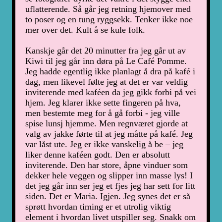
uflatterende. Så går jeg retning hjemover med
to poser og en tung ryggsekk. Tenker ikke noe
mer over det. Kult å se kule folk.
Kanskje går det 20 minutter fra jeg går ut av
Kiwi til jeg går inn døra på Le Café Pomme.
Jeg hadde egentlig ikke planlagt å dra på kafé i
dag, men likevel følte jeg at det er var veldig
inviterende med kaféen da jeg gikk forbi på vei
hjem. Jeg klarer ikke sette fingeren på hva,
men bestemte meg for å gå forbi - jeg ville
spise lunsj hjemme. Men regnværet gjorde at
valg av jakke førte til at jeg måtte på kafé. Jeg
var låst ute. Jeg er ikke vanskelig å be – jeg
liker denne kaféen godt. Den er absolutt
inviterende. Den har store, åpne vinduer som
dekker hele veggen og slipper inn masse lys! I
det jeg går inn ser jeg et fjes jeg har sett for litt
siden. Det er Maria. Igjen. Jeg synes det er så
sprøtt hvordan timing er et utrolig viktig
element i hvordan livet utspiller seg. Snakk om