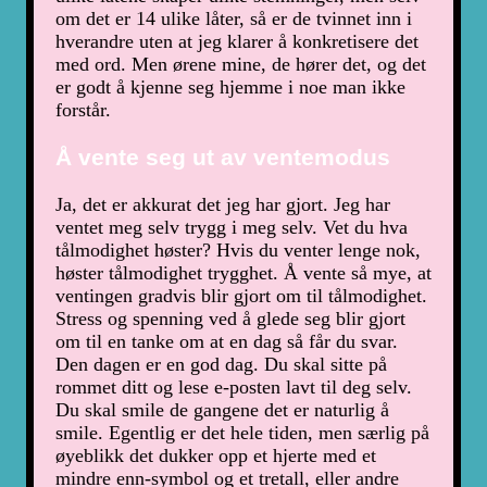
om det er 14 ulike låter, så er de tvinnet inn i
hverandre uten at jeg klarer å konkretisere det
med ord. Men ørene mine, de hører det, og det
er godt å kjenne seg hjemme i noe man ikke
forstår.
Å vente seg ut av ventemodus
Ja, det er akkurat det jeg har gjort. Jeg har
ventet meg selv trygg i meg selv. Vet du hva
tålmodighet høster? Hvis du venter lenge nok,
høster tålmodighet trygghet. Å vente så mye, at
ventingen gradvis blir gjort om til tålmodighet.
Stress og spenning ved å glede seg blir gjort
om til en tanke om at en dag så får du svar.
Den dagen er en god dag. Du skal sitte på
rommet ditt og lese e-posten lavt til deg selv.
Du skal smile de gangene det er naturlig å
smile. Egentlig er det hele tiden, men særlig på
øyeblikk det dukker opp et hjerte med et
mindre enn-symbol og et tretall, eller andre