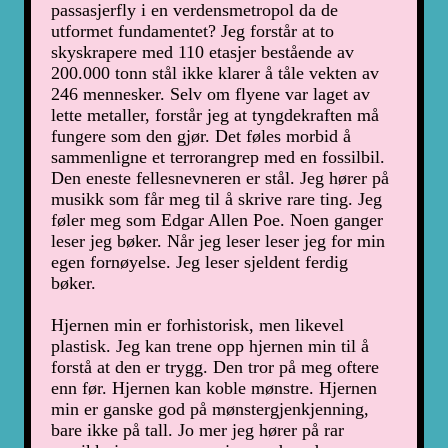
passasjerfly i en verdensmetropol da de
utformet fundamentet? Jeg forstår at to
skyskrapere med 110 etasjer bestående av
200.000 tonn stål ikke klarer å tåle vekten av
246 mennesker. Selv om flyene var laget av
lette metaller, forstår jeg at tyngdekraften må
fungere som den gjør. Det føles morbid å
sammenligne et terrorangrep med en fossilbil.
Den eneste fellesnevneren er stål. Jeg hører på
musikk som får meg til å skrive rare ting. Jeg
føler meg som Edgar Allen Poe. Noen ganger
leser jeg bøker. Når jeg leser leser jeg for min
egen fornøyelse. Jeg leser sjeldent ferdig
bøker.
Hjernen min er forhistorisk, men likevel
plastisk. Jeg kan trene opp hjernen min til å
forstå at den er trygg. Den tror på meg oftere
enn før. Hjernen kan koble mønstre. Hjernen
min er ganske god på mønstergjenkjenning,
bare ikke på tall. Jo mer jeg hører på rar