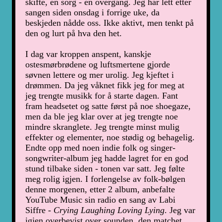
skifte, en sorg - en overgang. Jeg har lett etter
sangen siden onsdag i forrige uke, da
beskjeden nådde oss. Ikke aktivt, men tenkt på
den og lurt på hva den het.
I dag var kroppen anspent, kanskje
ostesmørbrødene og luftsmertene gjorde
søvnen lettere og mer urolig. Jeg kjeftet i
drømmen. Da jeg våknet fikk jeg for meg at
jeg trengte musikk for å starte dagen. Fant
fram headsetet og satte først på noe shoegaze,
men da ble jeg klar over at jeg trengte noe
mindre skranglete. Jeg trengte minst mulig
effekter og elementer, noe stødig og behagelig.
Endte opp med noen indie folk og singer-
songwriter-album jeg hadde lagret for en god
stund tilbake siden - tonen var satt. Jeg følte
meg rolig igjen. I forlengelse av folk-bølgen
denne morgenen, etter 2 album, anbefalte
YouTube Music sin radio en sang av Labi
Siffre -
Crying Laughing Loving Lying
. Jeg var
igjen overbevist over sounden, den matchet