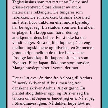
Teglsteinshus som tatt rett ut av De tre små
griser-eventyret. Store klosser av andre
materialer i rektangler. De fungerer som
fabrikker. De er fabrikker. Grønne åkre med
små stier hvor traktoren eller andre kjøretøy
har beveget seg. En skulder som sier fra at den
er plaget. En kropp som hører den og
anerkjenner dens behov. For å ikke ha det
vondt lenger. Rosa og lilla lupiner på en eng
mellom togskinnene og bilveien, en 20 meters
grønn stripe mellom de to ferdselsveiene.
Frodige landskap, litt kupert. Litt sånn som
Byneset. Eller Japan. Ikke noe store høyder.
Mange høydepunkter i vente, derimot.
Det er litt over én time fra Aalborg til Aarhus.
På norsk skriver vi Århus, men jeg tror
danskene skriver Aarhus. Alt er grønt. En
plantet skog dukker opp, og løsriver seg fra
tanken om at Japan er landet jeg er i. Nå er jeg
i Skandinavia igjen. Nå dukker høye løvtrær