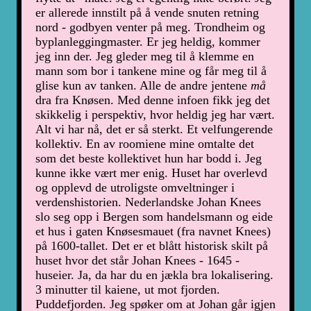
er allerede innstilt på å vende snuten retning
nord - godbyen venter på meg. Trondheim og
byplanleggingmaster. Er jeg heldig, kommer
jeg inn der. Jeg gleder meg til å klemme en
mann som bor i tankene mine og får meg til å
glise kun av tanken. Alle de andre jentene
må
dra fra Knøsen. Med denne infoen fikk jeg det
skikkelig i perspektiv, hvor heldig jeg har vært.
Alt vi har nå, det er så sterkt. Et velfungerende
kollektiv. En av roomiene mine omtalte det
som det beste kollektivet hun har bodd i. Jeg
kunne ikke vært mer enig. Huset har overlevd
og opplevd de utroligste omveltninger i
verdenshistorien. Nederlandske Johan Knees
slo seg opp i Bergen som handelsmann og eide
et hus i gaten Knøsesmauet (fra navnet Knees)
på 1600-tallet. Det er et blått historisk skilt på
huset hvor det står Johan Knees - 1645 -
huseier. Ja, da har du en jækla bra lokalisering.
3 minutter til kaiene, ut mot fjorden.
Puddefjorden. Jeg spøker om at Johan går igjen