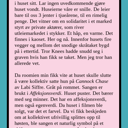
i huset sitt. Lar ingen uvedkommende gjøre
huset vondt. Huseierne våre er snille. De leier
bare til oss 3 jenter i tjueårene, til en rimelig
penge. Det vitner om en solidaritet i et marked
styrt av private aktører, som river
utleiemarkedet i stykker. Et håp, en varme. Det
finnes i kaoset. Her og nå. Innenfor husets fire
vegger og mellom det snodige skråtaket bygd
på i ettertid. Tror Knees hadde snudd seg i
graven hvis han fikk se taket. Men jeg tror han
allerede vet.
Da roomien min fikk vite at huset skulle slutte
å være kollektiv satte hun på
Cannock Chase
av Labi Siffre. Gråt på rommet. Sangen er
brukt i
Affeksjonsverdi
. Huset puster. Det bærer
med seg minner. Det har en affeksjonsverdi,
men også egenverdi. Da huset i filmen ble
solgt, var det et farvel. Da vi fikk beskjeden
om at kollektivet ufrivillig splittes opp til
høsten, ble sangen et naturlig symbol på et