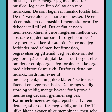
musikk, jo mer menger jeg med med rar
musikk. Jeg er en liten del av den rare
musikken. De som lager rar musikk forstår tall.
De må være aldeles smarte mennesker. De er
på en måte en datamaskin i menneskeform. De
dekoder tall til lyd. Det er fint at noen
mennesker klarer å være megleren mellom det
abstrakte og det hørbare. Et orgel som består
av piper er vakkert å høre på. Det er noe jeg
forbinder med salmer, konfirmasjon,
begravelser og giftemål. Jeg vet ikke om det
jeg hører på er et digitalt konstruert orgel, eller
om det er et pipeorgel. Jeg forbinder ikke orgel
med elektronisk musikk. Derfor er dette rar
musikk, fordi min evne til
mønstergjenkjenning ikke klarer å sette disse
låtene i en avgrenset boks. Det trengs veldig
store og veldig mange bokser for å prøve å
nærme seg det som gjemmer seg bak
Kammerkonzert
av Squarepusher. Hva enn
dette er, så er det for meg veldig unikt. De 14
ulike låtene skaper ulike stemninger, men selv