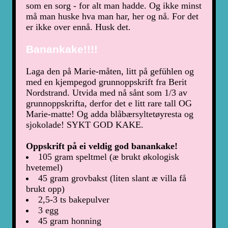
som en sorg - for alt man hadde. Og ikke minst
må man huske hva man har, her og nå. For det
er ikke over ennå. Husk det.
Banankake!!!!
Laga den på Marie-måten, litt på gefühlen og
med en kjempegod grunnoppskrift fra Berit
Nordstrand. Utvida med nå sånt som 1/3 av
grunnoppskrifta, derfor det e litt rare tall OG
Marie-matte! Og adda blåbærsyltetøyresta og
sjokolade! SYKT GOD KAKE.
Oppskrift på ei veldig god banankake!
105 gram speltmel (æ brukt økologisk
hvetemel)
45 gram grovbakst (liten slant æ villa få
brukt opp)
2,5-3 ts bakepulver
3 egg
45 gram honning