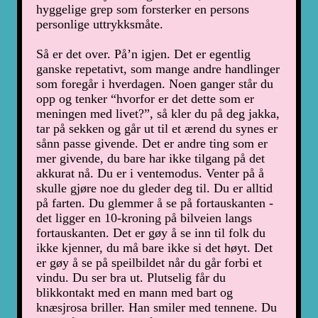
hyggelige grep som forsterker en persons
personlige uttrykksmåte.
Så er det over. På’n igjen. Det er egentlig
ganske repetativt, som mange andre handlinger
som foregår i hverdagen. Noen ganger står du
opp og tenker “hvorfor er det dette som er
meningen med livet?”, så kler du på deg jakka,
tar på sekken og går ut til et ærend du synes er
sånn passe givende. Det er andre ting som er
mer givende, du bare har ikke tilgang på det
akkurat nå. Du er i ventemodus. Venter på å
skulle gjøre noe du gleder deg til. Du er alltid
på farten. Du glemmer å se på fortauskanten -
det ligger en 10-kroning på bilveien langs
fortauskanten. Det er gøy å se inn til folk du
ikke kjenner, du må bare ikke si det høyt. Det
er gøy å se på speilbildet når du går forbi et
vindu. Du ser bra ut. Plutselig får du
blikkontakt med en mann med bart og
knæsjrosa briller. Han smiler med tennene. Du